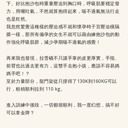
下。好比抱沙包時重量壓迫到胸口時，呼吸肌要穩定發
力，用嘴吐氣，不然就算抱得起來，喘不過氣無法行走
也是枉然。
我忽然驚覺這種樣的壓迫感不就和懷孕時子宮壓迫橫隔
膜一樣，那所有備孕的女生不就可以藉由練抱沙包的動
作強化呼吸肌群，減少孕期喘不過氣的感覺！
再來我也發現，拉雪橇不只讓手掌的皮更厚實，手指、
前臂也比過去更有力，這雙手去抱小孩，應該不容易媽
媽手吧！？
至於力量部分，龍門架從只撐得了130K到160KG可以
行，粗槓順利拉到 110 kg。
進入訓練中後段，一切都很順利，我一度幻想，搞不好
可以拿金牌？