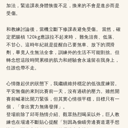
加法，緊追課表身體恢復不足，換來的不會是進步而是
受傷。
和教練討論後，當機立斷下修課表避免受傷。 當然，確
定肥腸槓 120kg應該拉不起來時， 難免沮喪、低落、
不甘心。這時年紀就是提醒自己要煞車、放下的潤滑
劑，畢竟人生無法全拿，訓練外的生活不可能割捨。但
轉念想這段時間累積的肌力和經驗會永遠留在我身上，
任誰也帶不走。
心情微起伏的狀態下，我繼續維持穩定的低強度練習。
平安無傷的來到比賽前一天，沒有過磅的壓力。雖然開
賽前喊著比開刀緊張，但其實心情很平穩，目標只有一
個，「拿出實力無痛發揮」。
登場前除了邱哥熱情介紹、觀眾熱烈喝采以外，巨人教
練也在場邊不斷貼心提醒「別因為偷瞄旁邊賽道選手想