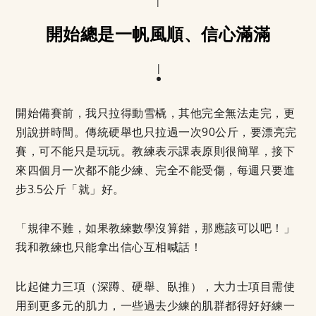
開始總是一帆風順、信心滿滿
開始備賽前，我只拉得動雪橇，其他完全無法走完，更
別說拼時間。傳統硬舉也只拉過一次90公斤，要漂亮完
賽，可不能只是玩玩。教練表示課表原則很簡單，接下
來四個月一次都不能少練、完全不能受傷，每週只要進
步3.5公斤「就」好。
「規律不難，如果教練數學沒算錯，那應該可以吧！」
我和教練也只能拿出信心互相喊話！
比起健力三項（深蹲、硬舉、臥推），大力士項目需使
用到更多元的肌力，一些過去少練的肌群都得好好練一