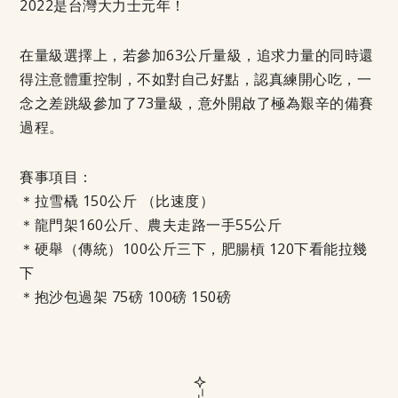
2022是台灣大力士元年！
在量級選擇上，若參加63公斤量級，追求力量的同時還
得注意體重控制，不如對自己好點，認真練開心吃，一
念之差跳級參加了73量級，意外開啟了極為艱辛的備賽
過程。
賽事項目：
＊拉雪橇 150公斤 （比速度）
＊龍門架160公斤、農夫走路一手55公斤
＊硬舉（傳統）100公斤三下，肥腸槓 120下看能拉幾
下
＊抱沙包過架 75磅 100磅 150磅