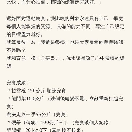
比快，而分心跌倒，穩穩的優雅走完就好。」
還好面對運動競賽，我比較的對象永遠只有自己，畢竟
每個人能掌握的資源、 具備的能力不同，專注自己設定
的目標盡力就好。
就算最後一名，我還是很棒，也是大家最愛的烏烏醫師
不是嗎？
就和育兒一樣？只要盡力 ，你永遠是孩子心中最棒的媽
媽。
完賽成績：
＊拉雪橇 150公斤 順練完賽
＊龍門架160公斤 （跌倒後處變不驚，立刻重新扛起完
賽）
農夫走路一手55公斤（完賽）
＊硬舉（傳統）100公斤三下 （完賽破個人紀錄）
肥腸槓 120 kg 0下（真的拉不起來）