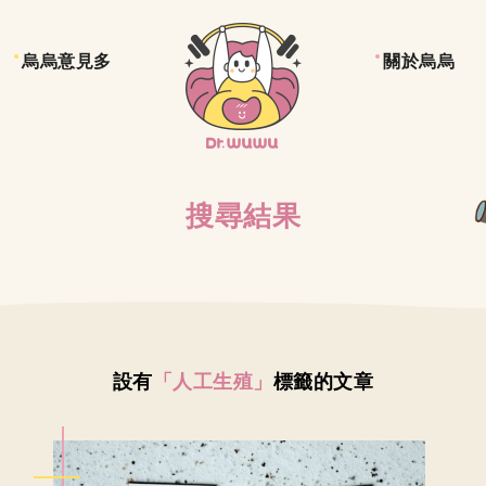
烏烏意見多
關於烏烏
搜尋結果
設有
「人工生殖」
標籤的文章