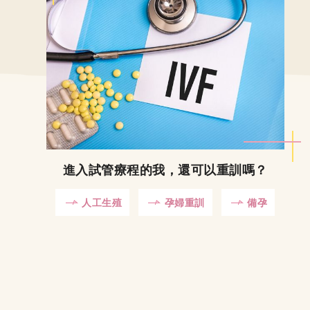
進入試管療程的我，還可以重訓嗎？
人工生殖
孕婦重訓
備孕