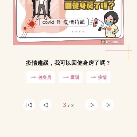
疫情趨緩，我可以回健身房了嗎？
健身房
重訓
疫情
3
/ 3