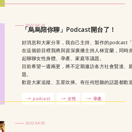
2022.04.28
「烏烏陪你聊」Podcast開台了！
好消息和大家分享，我自己主持、製作的podcas
在這個節目裡我將與資深廣播主持人林宜蘭，同時
起聊聊女性身體、孕產、家庭等議題。
目前希望一週兩更，將不定期邀訪各方社會賢達、
題。
歡迎大家追蹤、五星吹捧。有任何想聽的話題都歡
podcast
女性
孕產
2022.04.05