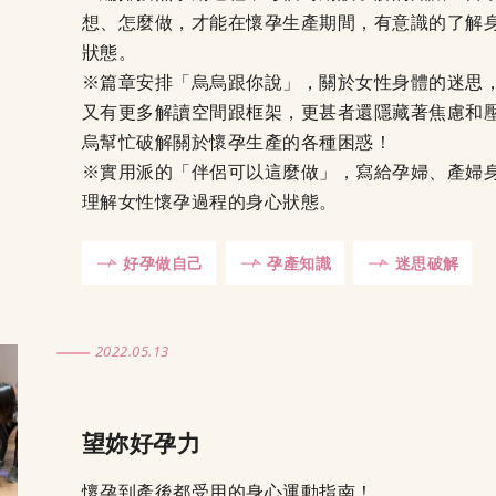
想、怎麼做，才能在懷孕生產期間，有意識的了解
狀態。
※篇章安排「烏烏跟你說」，關於女性身體的迷思
又有更多解讀空間跟框架，更甚者還隱藏著焦慮和
烏幫忙破解關於懷孕生產的各種困惑！
※實用派的「伴侶可以這麼做」，寫給孕婦、產婦
理解女性懷孕過程的身心狀態。
好孕做自己
孕產知識
迷思破解
2022.05.13
望妳好孕力
懷孕到產後都受用的身心運動指南！