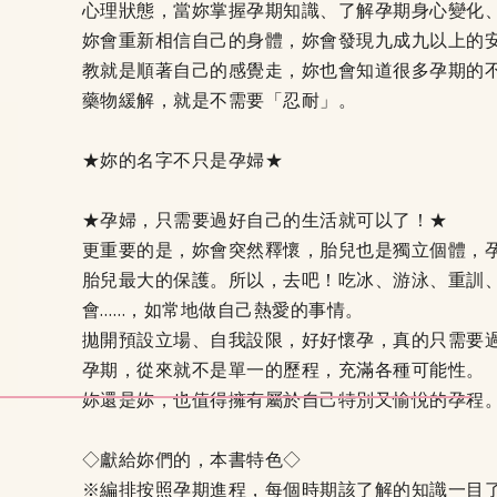
心理狀態，當妳掌握孕期知識、了解孕期身心變化
妳會重新相信自己的身體，妳會發現九成九以上的
教就是順著自己的感覺走，妳也會知道很多孕期的
藥物緩解，就是不需要「忍耐」。
★妳的名字不只是孕婦★
★孕婦，只需要過好自己的生活就可以了！★
更重要的是，妳會突然釋懷，胎兒也是獨立個體，
胎兒最大的保護。所以，去吧！吃冰、游泳、重訓
會……，如常地做自己熱愛的事情。
拋開預設立場、自我設限，好好懷孕，真的只需要
孕期，從來就不是單一的歷程，充滿各種可能性。
妳還是妳，也值得擁有屬於自己特別又愉悅的孕程
◇獻給妳們的，本書特色◇
※編排按照孕期進程，每個時期該了解的知識一目