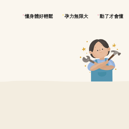
懂身體好輕鬆
孕力無限大
動了才會懂