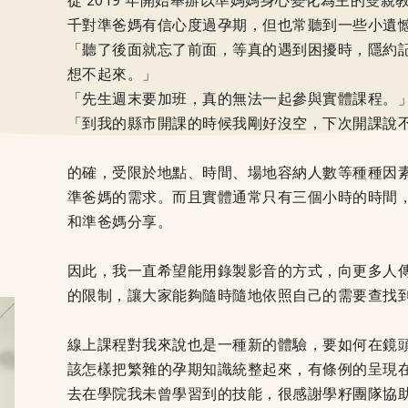
從 2019 年開始舉辦以準媽媽身心變化為主的雙
千對準爸媽有信心度過孕期，但也常聽到一些小遺
「聽了後面就忘了前面，等真的遇到困擾時，隱約
想不起來。」
「先生週末要加班，真的無法一起參與實體課程。
「到我的縣市開課的時候我剛好沒空，下次開課說
的確，受限於地點、時間、場地容納人數等種種因
準爸媽的需求。而且實體通常只有三個小時的時間
和準爸媽分享。
因此，我一直希望能用錄製影音的方式，向更多人
的限制，讓大家能夠隨時隨地依照自己的需要查找
線上課程對我來說也是一種新的體驗，要如何在鏡
該怎樣把繁雜的孕期知識統整起來，有條例的呈現
去在學院我未曾學習到的技能，很感謝學籽團隊協