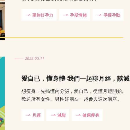
望妳好孕力
孕期情緒
孕婦孕動
2022.05.11
愛自已，懂身體-我們一起聊月經，談減
想瘦身，先搞懂內分泌，愛自己，從懂月經開始。
歡迎所有女性、男性好朋友一起參與這次講座。
月經
減脂
健康瘦身