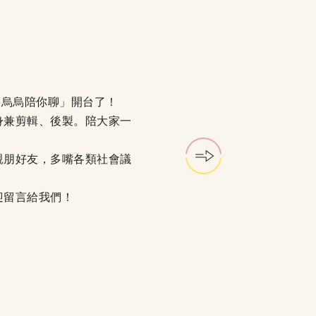
t「烏烏陪你聊」開台了！
身兼剪輯、後製。陪大家一
親朋好友，多嘴各類社會議
迎留言給我們！