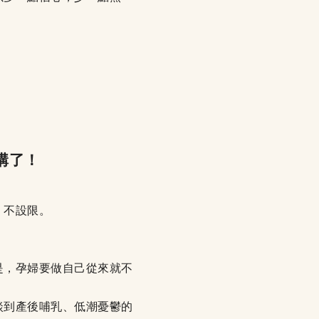
購了！
、不設限。
是，孕婦要做自己從來就不
談到產後哺乳、低潮憂鬱的