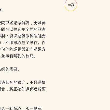
假。
疑問或迷思做解說，更延伸
空間可以探究更全面的孕產
錄製：資深運動教練哇哇會
練，不用擔心忘了動作。伴
伴侶們的課題與正向溝通方
，並示範哺乳的技巧。
爸媽的需要。
透過影音的媒介，不只是懷
觀看，將正確知識傳達給更
以多一點信心，少一點焦