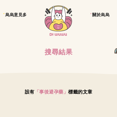
烏烏意見多
關於烏烏
搜尋結果
設有
「事後避孕藥」
標籤的文章