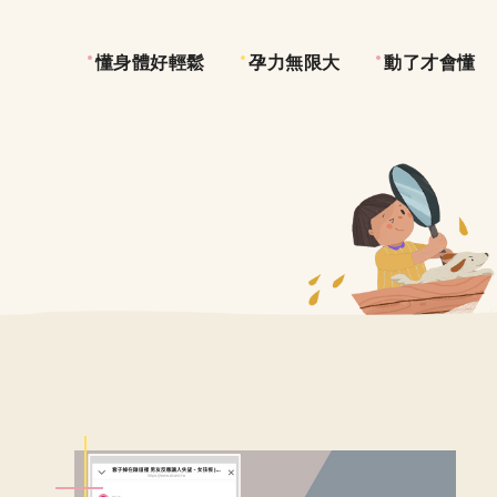
懂身體好輕鬆
孕力無限大
動了才會懂