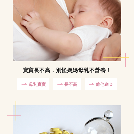
寶寶長不高，別怪媽媽母乳不營養！
母乳寶寶
長不高
維他命Ｄ