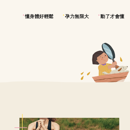
懂身體好輕鬆
孕力無限大
動了才會懂