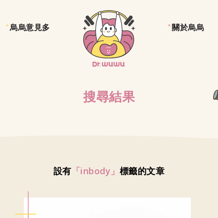
烏烏意見多
關於烏烏
搜尋結果
設有
「inbody」
標籤的文章